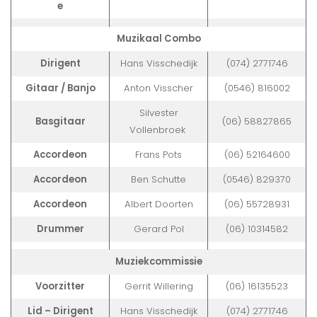
e
Muzikaal Combo
Dirigent
Hans Visschedijk
(074) 2771746
Gitaar / Banjo
Anton Visscher
(0546) 816002
Silvester
Basgitaar
(06) 58827865
Vollenbroek
Accordeon
Frans Pots
(06) 52164600
Accordeon
Ben Schutte
(0546) 829370
Accordeon
Albert Doorten
(06) 55728931
Drummer
Gerard Pol
(06) 10314582
Muziekcommissie
Voorzitter
Gerrit Willering
(06) 16135523
Lid – Dirigent
Hans Visschedijk
(074) 2771746