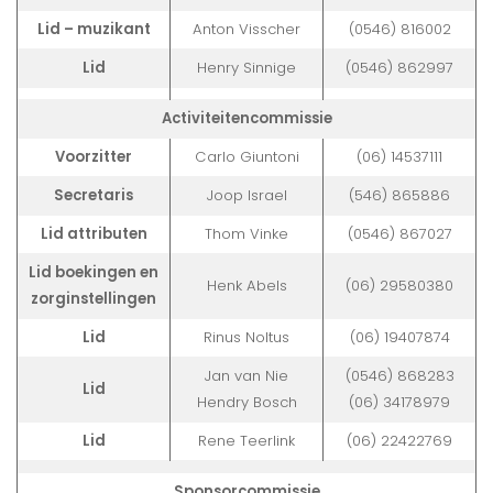
Lid – muzikant
Anton Visscher
(0546) 816002
Lid
Henry Sinnige
(0546) 862997
Activiteitencommissie
Voorzitter
Carlo Giuntoni
(06) 14537111
Secretaris
Joop Israel
(546) 865886
Lid attributen
Thom Vinke
(0546) 867027
Lid boekingen en
Henk Abels
(06) 29580380
zorginstellingen
Lid
Rinus Noltus
(06) 19407874
Jan van Nie
(0546) 868283
Lid
Hendry Bosch
(06) 34178979
Lid
Rene Teerlink
(06) 22422769
Sponsorcommissie