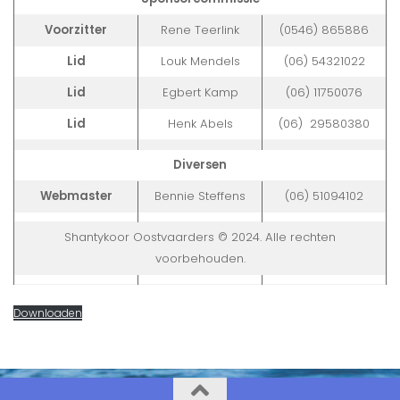
Voorzitter
Rene Teerlink
(0546) 865886
Lid
Louk Mendels
(06) 54321022
Lid
Egbert Kamp
(06) 11750076
Lid
Henk Abels
(06) 29580380
Diversen
Webmaster
Bennie Steffens
(06) 51094102
Shantykoor Oostvaarders © 2024. Alle rechten
voorbehouden.
Downloaden