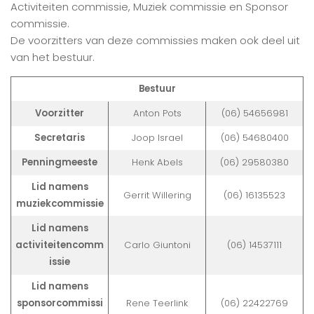
Activiteiten commissie, Muziek commissie en Sponsor
commissie.
De voorzitters van deze commissies maken ook deel uit
van het bestuur.
Bestuur
Voorzitter
Anton Pots
(06) 54656981
Secretaris
Joop Israel
(06) 54680400
Penningmeeste
Henk Abels
(06) 29580380
Lid namens
Gerrit Willering
(06) 16135523
muziekcommissie
Lid namens
activiteitencomm
Carlo Giuntoni
(06) 14537111
issie
Lid namens
sponsorcommissi
Rene Teerlink
(06) 22422769