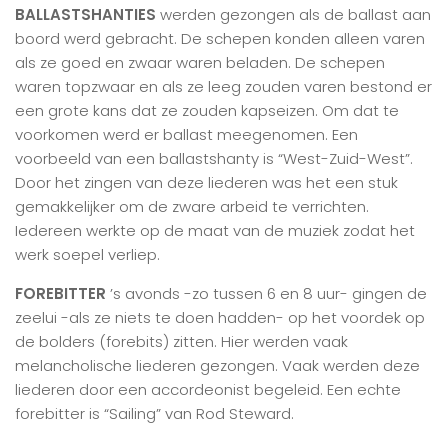
BALLASTSHANTIES
werden gezongen als de ballast aan
boord werd gebracht. De schepen konden alleen varen
als ze goed en zwaar waren beladen. De schepen
waren topzwaar en als ze leeg zouden varen bestond er
een grote kans dat ze zouden kapseizen. Om dat te
voorkomen werd er ballast meegenomen. Een
voorbeeld van een ballastshanty is “West-Zuid-West”.
Door het zingen van deze liederen was het een stuk
gemakkelijker om de zware arbeid te verrichten.
Iedereen werkte op de maat van de muziek zodat het
werk soepel verliep.
FOREBITTER
’s avonds -zo tussen 6 en 8 uur- gingen de
zeelui -als ze niets te doen hadden- op het voordek op
de bolders (forebits) zitten. Hier werden vaak
melancholische liederen gezongen. Vaak werden deze
liederen door een accordeonist begeleid. Een echte
forebitter is “Sailing” van Rod Steward.